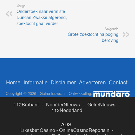
Vorige
Onderzoek naar vermiste
Duncan Zwakke afgerond,
zoektocht gaat verder
Volgende
Grote zoektocht na poging
beroving
Home
Informatie
Disclaimer
Adverteren
Contact
Copyright © 2026 - Gelrenieuws.nl | Ontwikkeling:
112Brabant
-
NoorderNieuws
-
GelreNieuws
-
112Nederland
ADS:
Likesbet Casino
-
OnlineCasinoReports.nl
-