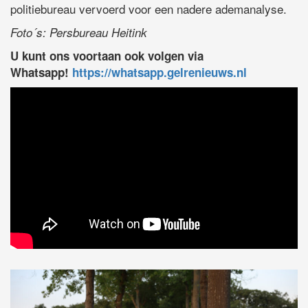
politiebureau vervoerd voor een nadere ademanalyse.
Foto´s: Persbureau Heitink
U kunt ons voortaan ook volgen via
Whatsapp!
https://whatsapp.gelrenieuws.nl