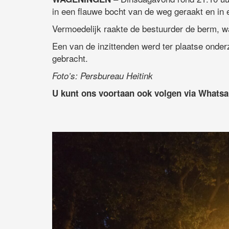
in een flauwe bocht van de weg geraakt en in
Vermoedelijk raakte de bestuurder de berm, waa
Een van de inzittenden werd ter plaatse onder
gebracht.
Foto’s: Persbureau Heitink
U kunt ons voortaan ook volgen via Whats