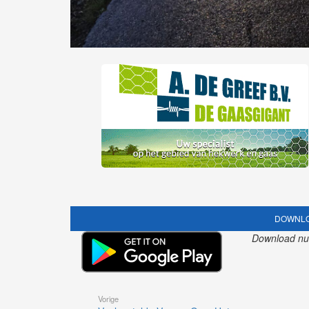
DOWNLO
Download nu o
Vorige