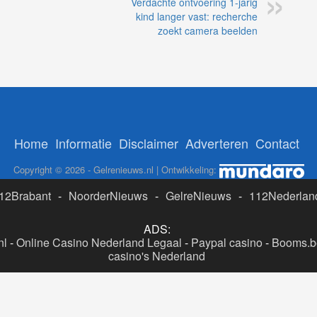
Verdachte ontvoering 1-jarig
kind langer vast: recherche
zoekt camera beelden
Home
Informatie
Disclaimer
Adverteren
Contact
Copyright © 2026 - Gelrenieuws.nl | Ontwikkeling:
12Brabant
-
NoorderNieuws
-
GelreNieuws
-
112Nederlan
ADS:
nl
-
Online Casino Nederland Legaal
-
Paypal casino
-
Booms.be
casino's Nederland