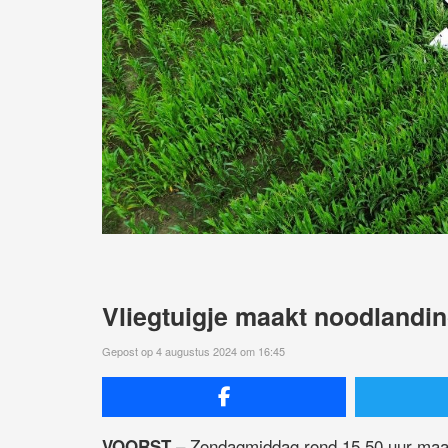
Vliegtuigje maakt noodlandin
Gepost op 4 augustus 2024 om 16:45
– Zondagmiddag rond 15.50 uur maak
VOORST