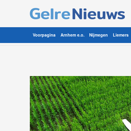
Voorpagina
Arnhem e.o.
Nijmegen
Liemers