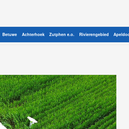
Betuwe
Achterhoek
Zutphen e.o.
Rivierengebied
Apeldoo