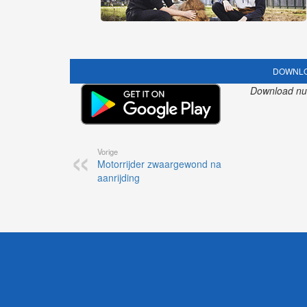
DOWNLO
Download nu o
Vorige
Motorrijder zwaargewond na
aanrijding