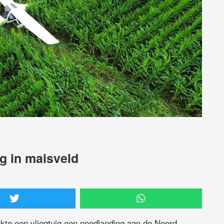
g in maisveld
te een vliegtuig een noodlanding aan de Noord