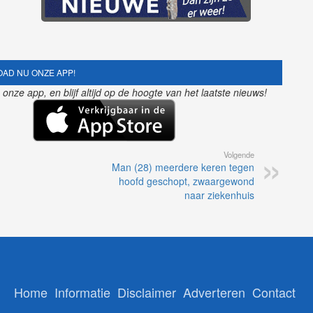
AD NU ONZE APP!
nze app, en blijf altijd op de hoogte van het laatste nieuws!
Volgende
Man (28) meerdere keren tegen
hoofd geschopt, zwaargewond
naar ziekenhuis
Home
Informatie
Disclaimer
Adverteren
Contact