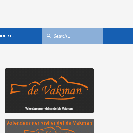
rn e.o.