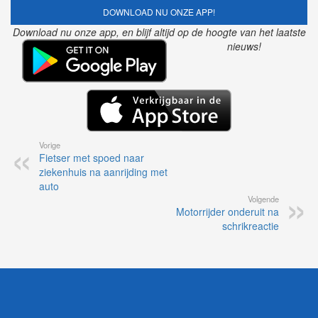
DOWNLOAD NU ONZE APP!
Download nu onze app, en blijf altijd op de hoogte van het laatste
nieuws!
Vorige
Fietser met spoed naar
ziekenhuis na aanrijding met
auto
Volgende
Motorrijder onderuit na
schrikreactie