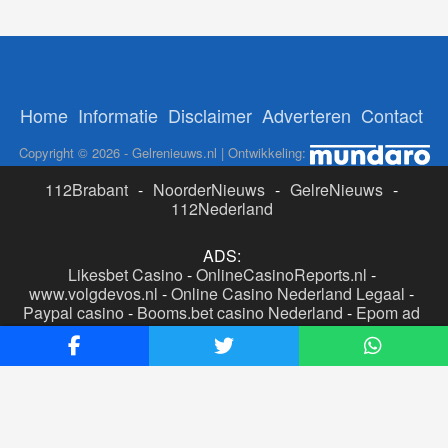
Home
Informatie
Disclaimer
Adverteren
Contact
Copyright © 2026 - Gelrenieuws.nl | Ontwikkeling:
112Brabant
-
NoorderNieuws
-
GelreNieuws
-
112Nederland
ADS:
Likesbet Casino
-
OnlineCasinoReports.nl
-
www.volgdevos.nl
-
Online Casino Nederland Legaal
-
Paypal casino
-
Booms.bet casino Nederland
-
Epom ad
server
-
Casino boer
-
Online casino's Nederland