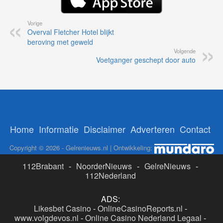
Vorige
Overval Fletcher Hotel blijkt
beroving met geweld
Volgende
Voetganger geschept door auto
Home
Informatie
Disclaimer
Adverteren
Contact
Copyright © 2026 - Gelrenieuws.nl | Ontwikkeling:
112Brabant
-
NoorderNieuws
-
GelreNieuws
-
112Nederland
ADS:
Likesbet Casino
-
OnlineCasinoReports.nl
-
www.volgdevos.nl
-
Online Casino Nederland Legaal
-