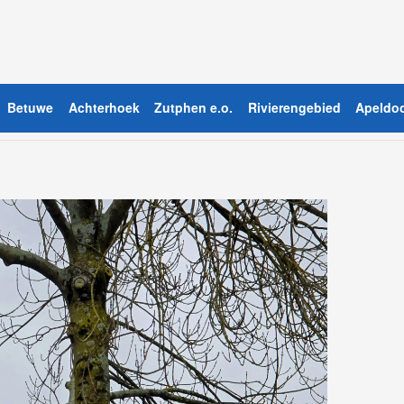
Betuwe
Achterhoek
Zutphen e.o.
Rivierengebied
Apeldoo