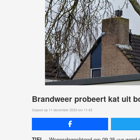
Brandweer probeert kat uit 
Gepost op 11 december 2024 om 11:43
– Woensdagochtend om 09.35 uur werd d
TIEL