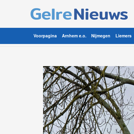
Voorpagina
Arnhem e.o.
Nijmegen
Liemers