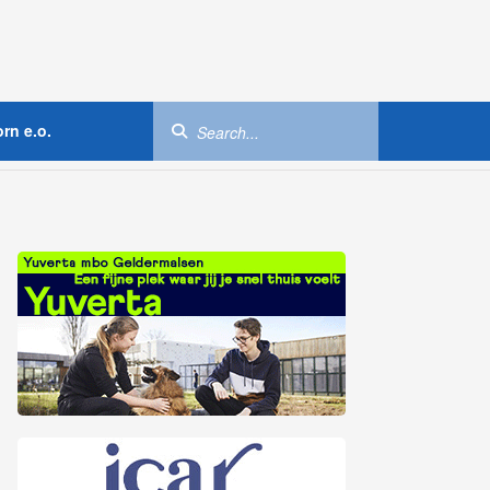
rn e.o.