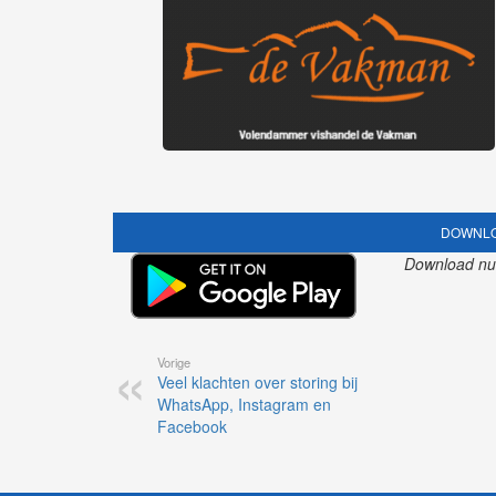
DOWNLO
Download nu o
Vorige
Veel klachten over storing bij
WhatsApp, Instagram en
Facebook