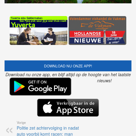
DOWNLOAD NU ONZE APP!
Download nu onze app, en blijf altijd op de hoogte van het laatste
nieuws!
Vorige
Politie zet achtervolging in nadat
auto voorbij komt racen: man