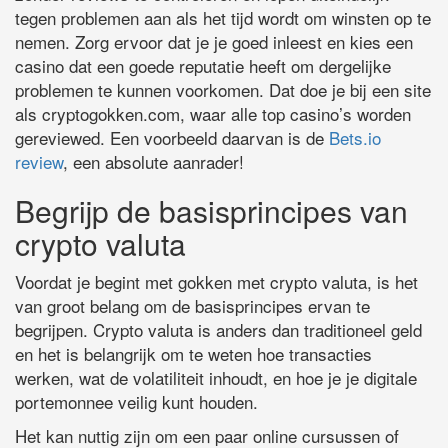
tegen problemen aan als het tijd wordt om winsten op te
nemen. Zorg ervoor dat je je goed inleest en kies een
casino dat een goede reputatie heeft om dergelijke
problemen te kunnen voorkomen. Dat doe je bij een site
als cryptogokken.com, waar alle top casino’s worden
gereviewed. Een voorbeeld daarvan is de
Bets.io
review
, een absolute aanrader!
Begrijp de basisprincipes van
crypto valuta
Voordat je begint met gokken met crypto valuta, is het
van groot belang om de basisprincipes ervan te
begrijpen. Crypto valuta is anders dan traditioneel geld
en het is belangrijk om te weten hoe transacties
werken, wat de volatiliteit inhoudt, en hoe je je digitale
portemonnee veilig kunt houden.
Het kan nuttig zijn om een paar online cursussen of