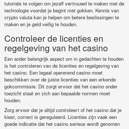
tutorials te volgen om jezelf vertrouwd te maken met de
technologie voordat je begint met gokken. Kennis van
crypto valuta kan je helpen om betere beslissingen te
maken en je geld veilig te houden.
Controleer de licenties en
regelgeving van het casino
Een ander belangrijk aspect om in gedachten te houden
is het controleren van de licenties en regelgeving van
het casino. Een legaal opererend casino moet
beschikken over de juiste licenties van een erkende
gokcommissie. Dit zorgt ervoor dat het casino onder
toezicht staat en zich aan bepaalde normen moet
houden.
Zorg ervoor dat je altijd controleert of het casino dat je
kiest, correct is gereguleerd. Licenties zijn vaak een
goede indicatie dat het casino serieus wordt genomen