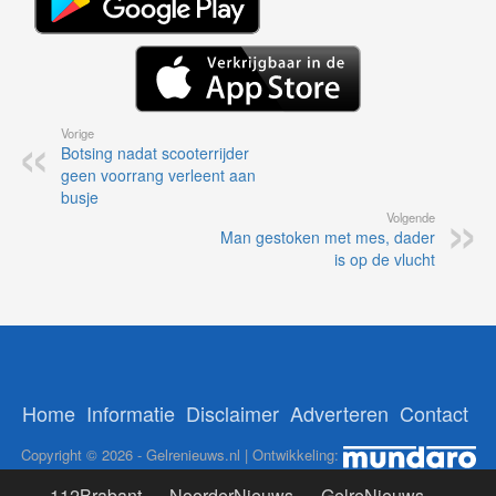
Vorige
Botsing nadat scooterrijder
geen voorrang verleent aan
busje
Volgende
Man gestoken met mes, dader
is op de vlucht
Home
Informatie
Disclaimer
Adverteren
Contact
Copyright © 2026 - Gelrenieuws.nl | Ontwikkeling:
112Brabant
-
NoorderNieuws
-
GelreNieuws
-