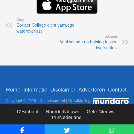
Vorige
Corlaer College dicht vanwege
wateroverlast
Volgende
Veel schade na botsing tussen
twee auto’s
Home
Informatie
Disclaimer
Adverteren
Contact
Copyright © 2026 - Gelrenieuws.nl | Ontwikkeling:
112Brabant
-
NoorderNieuws
-
GelreNieuws
-
112Nederland
ADS: