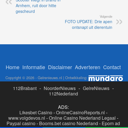
Arnhem, ruit door hitte
gescheurd
Volgende
FOTO UPDATE: Drie apen
ontsnapt uit dierentuin
Home
Informatie
Disclaimer
Adverteren
Contact
Copyright © 2026 - Gelrenieuws.nl | Ontwikkeling:
112Brabant
-
NoorderNieuws
-
GelreNieuws
-
112Nederland
ADS:
Likesbet Casino
-
OnlineCasinoReports.nl
-
www.volgdevos.nl
-
Online Casino Nederland Legaal
-
Paypal casino
-
Booms.bet casino Nederland
-
Epom ad