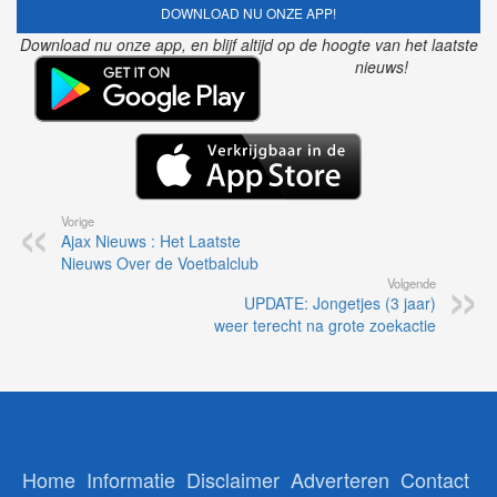
DOWNLOAD NU ONZE APP!
Download nu onze app, en blijf altijd op de hoogte van het laatste
nieuws!
Vorige
Ajax Nieuws : Het Laatste
Nieuws Over de Voetbalclub
Volgende
UPDATE: Jongetjes (3 jaar)
weer terecht na grote zoekactie
Home
Informatie
Disclaimer
Adverteren
Contact