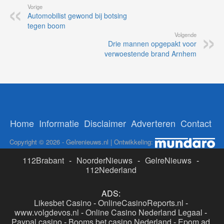
Vorige
Automobilist gewond bij botsing
tegen boom
Volgende
Drie mannen opgepakt voor
verwoestende brand Arnhem
Home
Informatie
Disclaimer
Adverteren
Contact
Copyright © 2026 - Gelrenieuws.nl | Ontwikkeling:
112Brabant
-
NoorderNieuws
-
GelreNieuws
-
112Nederland
ADS:
Likesbet Casino
-
OnlineCasinoReports.nl
-
www.volgdevos.nl
-
Online Casino Nederland Legaal
-
Paypal casino
-
Booms.bet casino Nederland
-
Epom ad