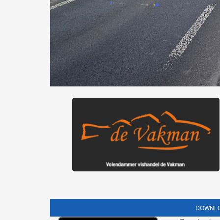
DOWNLO