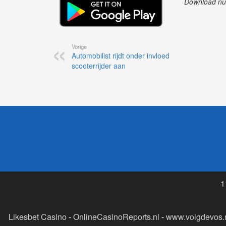
Download nu o
Vorige
Automobilist rijdt onder invloed
scooterrijder aan
1
Likesbet Casino
-
OnlineCasinoReports.nl
-
www.volgdevos.