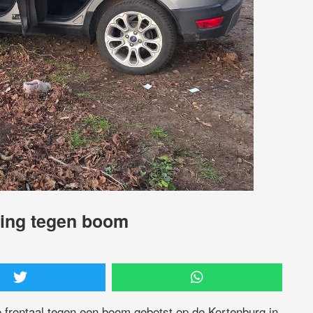
sing tegen boom
frontaal tegen een boom gebotst op de Kortenburg in