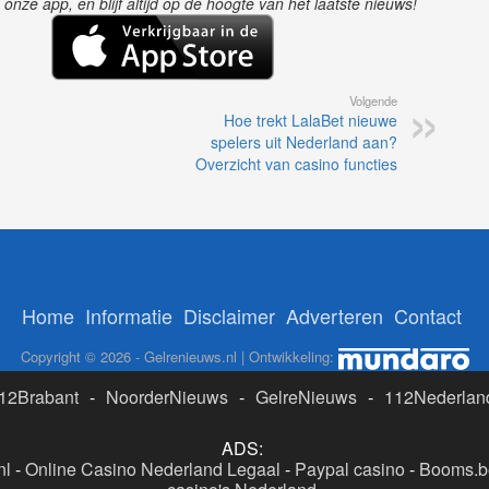
nze app, en blijf altijd op de hoogte van het laatste nieuws!
Volgende
Hoe trekt LalaBet nieuwe
spelers uit Nederland aan?
Overzicht van casino functies
Home
Informatie
Disclaimer
Adverteren
Contact
Copyright © 2026 - Gelrenieuws.nl | Ontwikkeling:
12Brabant
-
NoorderNieuws
-
GelreNieuws
-
112Nederlan
ADS:
nl
-
Online Casino Nederland Legaal
-
Paypal casino
-
Booms.be