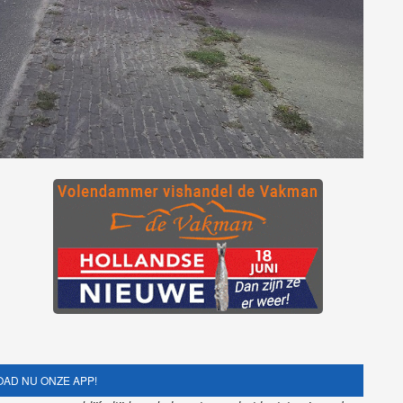
AD NU ONZE APP!