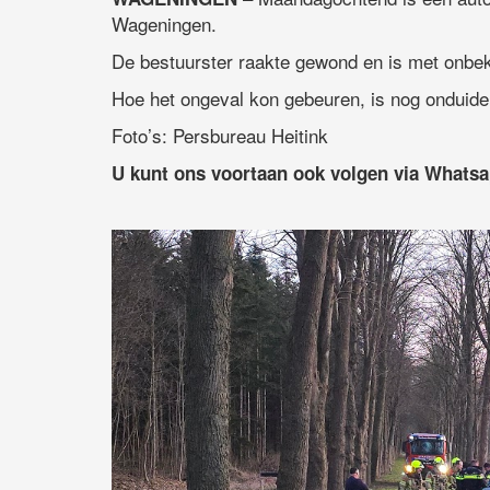
Wageningen.
De bestuurster raakte gewond en is met onbek
Hoe het ongeval kon gebeuren, is nog onduidel
Foto’s: Persbureau Heitink
U kunt ons voortaan ook volgen via Whats