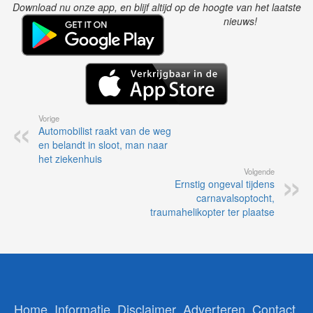
Download nu onze app, en blijf altijd op de hoogte van het laatste
nieuws!
Vorige
Automobilist raakt van de weg
en belandt in sloot, man naar
het ziekenhuis
Volgende
Ernstig ongeval tijdens
carnavalsoptocht,
traumahelikopter ter plaatse
Home
Informatie
Disclaimer
Adverteren
Contact