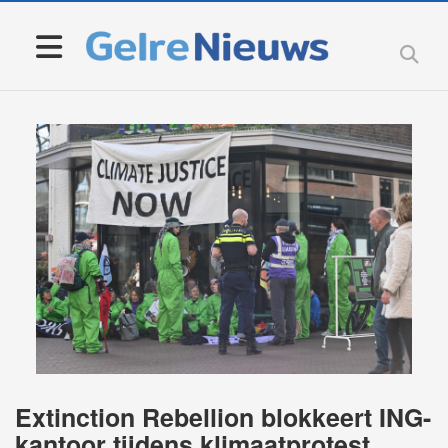
Extinction Rebellion blokkeert ING-
kantoor tijdens klimaatprotest