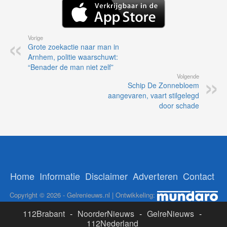
Vorige
Grote zoekactie naar man in
Arnhem, politie waarschuwt:
“Benader de man niet zelf”
Volgende
Schip De Zonnebloem
aangevaren, vaart stilgelegd
door schade
Home
Informatie
Disclaimer
Adverteren
Contact
Copyright © 2026 - Gelrenieuws.nl | Ontwikkeling:
112Brabant
-
NoorderNieuws
-
GelreNieuws
-
112Nederland