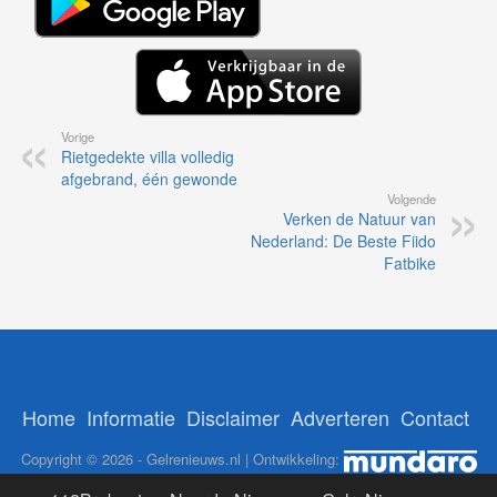
Vorige
Rietgedekte villa volledig
afgebrand, één gewonde
Volgende
Verken de Natuur van
Nederland: De Beste Fiido
Fatbike
Home
Informatie
Disclaimer
Adverteren
Contact
Copyright © 2026 - Gelrenieuws.nl | Ontwikkeling: