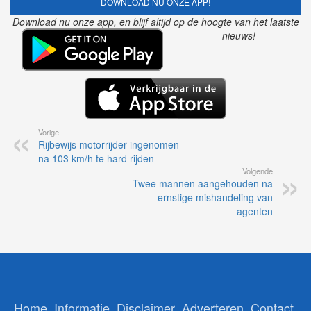
DOWNLOAD NU ONZE APP!
Download nu onze app, en blijf altijd op de hoogte van het laatste
nieuws!
Vorige
Rijbewijs motorrijder ingenomen
na 103 km/h te hard rijden
Volgende
Twee mannen aangehouden na
ernstige mishandeling van
agenten
Home
Informatie
Disclaimer
Adverteren
Contact