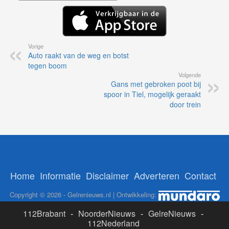
Vorige
Auto raakt van de weg en botst
tegen boom
Volgende
Gans met gebroken poot bij
spoor in Tiel, mogelijk geraakt
door trein
Home
Informatie
Disclaimer
Adverteren
Contact
Copyright © 2026 - Gelrenieuws.nl | Ontwikkeling:
112Brabant
-
NoorderNieuws
-
GelreNieuws
-
112Nederland