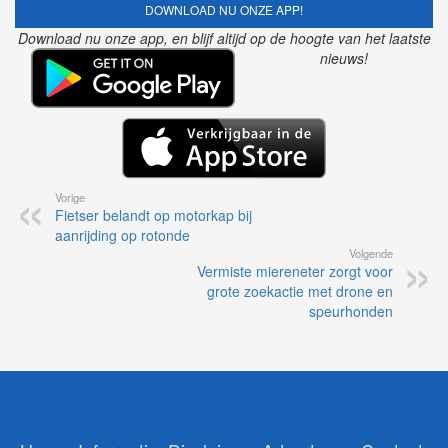
DOWNLOAD NU ONZE APP!
Download nu onze app, en blijf altijd op de hoogte van het laatste
nieuws!
Vorige
Fietser belandt op motorkap bij
aanrijding op rotonde
Volgende
Vermiste miereneter zorgt voor
grote zoekactie met drone en
speurhonden