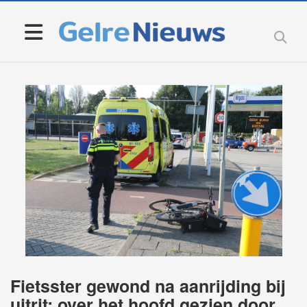
Fietsster gewond na aanrijding bij
uitrit: over het hoofd gezien door