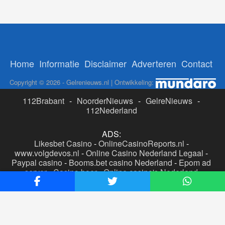
Home
Informatie
Disclaimer
Adverteren
Contact
Copyright © 2026 - Gelrenieuws.nl | Ontwikkeling:
112Brabant
-
NoorderNieuws
-
GelreNieuws
-
112Nederland
ADS:
Likesbet Casino
-
OnlineCasinoReports.nl
-
www.volgdevos.nl
-
Online Casino Nederland Legaal
-
Paypal casino
-
Booms.bet casino Nederland
-
Epom ad
server
-
Casino boer
-
Online casino's Nederland