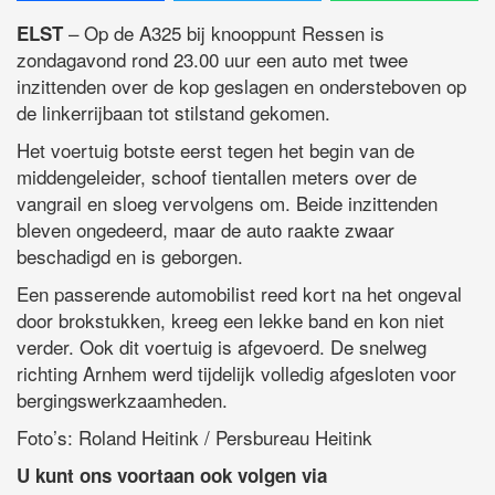
– Op de A325 bij knooppunt Ressen is
ELST
zondagavond rond 23.00 uur een auto met twee
inzittenden over de kop geslagen en ondersteboven op
de linkerrijbaan tot stilstand gekomen.
Het voertuig botste eerst tegen het begin van de
middengeleider, schoof tientallen meters over de
vangrail en sloeg vervolgens om. Beide inzittenden
bleven ongedeerd, maar de auto raakte zwaar
beschadigd en is geborgen.
Een passerende automobilist reed kort na het ongeval
door brokstukken, kreeg een lekke band en kon niet
verder. Ook dit voertuig is afgevoerd. De snelweg
richting Arnhem werd tijdelijk volledig afgesloten voor
bergingswerkzaamheden.
Foto’s: Roland Heitink / Persbureau Heitink
U kunt ons voortaan ook volgen via