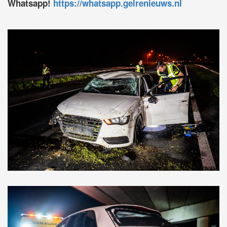
Whatsapp!
https://whatsapp.gelrenieuws.nl