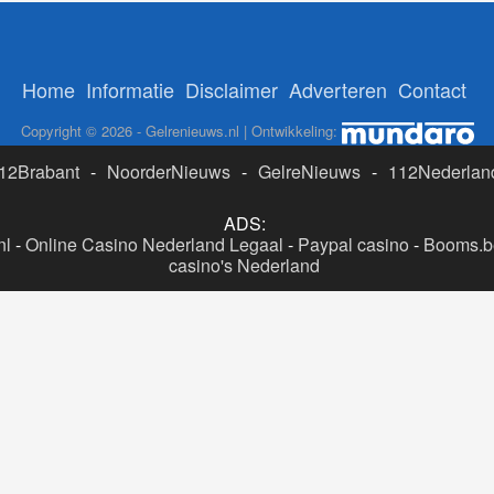
Home
Informatie
Disclaimer
Adverteren
Contact
Copyright © 2026 - Gelrenieuws.nl | Ontwikkeling:
12Brabant
-
NoorderNieuws
-
GelreNieuws
-
112Nederlan
ADS:
nl
-
Online Casino Nederland Legaal
-
Paypal casino
-
Booms.be
casino's Nederland