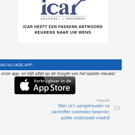
AD NU ONZE APP!
nze app, en blijf altijd op de hoogte van het laatste nieuws!
Volgende
Man (41) aangehouden na
aantreffen overleden bewoner,
politie onderzoekt misdrijf