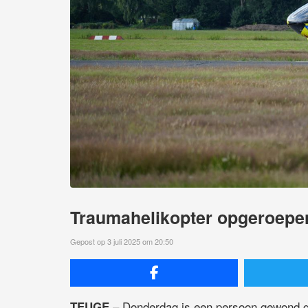
Traumahelikopter opgeroepen
Gepost op 3 juli 2025 om 20:50
– Donderdag is een persoon gewond g
TEUGE