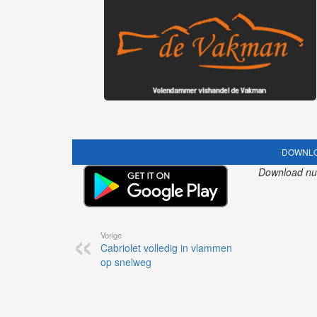
DOWNLO
Download nu o
Vorige
Cabriolet volledig in vlammen
op snelweg