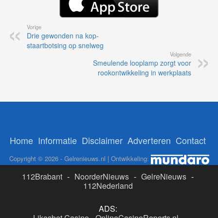
Vorige
Drie gewonden na kop-
staartbotsing op snelweg
Volgende
Smeulende looplamp zorgt voor
rookontwikkeling in werkplaats
Home
Informatie
Disclaimer
Adverteren
Contact
Copyright © 2026 - Gelrenieuws.nl | Ontwikkeling:
112Brabant
-
NoorderNieuws
-
GelreNieuws
-
112Nederland
ADS:
Likesbet Casino
-
OnlineCasinoReports.nl
-