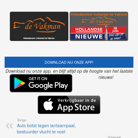
DOWNLOAD NU ONZE APP!
Download nu onze app, en blijf altijd op de hoogte van het laatste
nieuws!
Vorige
Auto botst tegen lantaarnpaal,
bestuurder vlucht te voet
Volgende