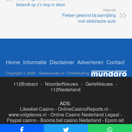
belandt op z’n kop in sloot
Volgende
Fietser gewond bij aanrijding
met elektrische auto
Home
Informatie
Disclaimer
Adverteren
Contact
Copyright © 2026 - Gelrenieuws.nl | Ontwikkeling:
112Brabant
-
NoorderNieuws
-
GelreNieuws
-
112Nederland
ADS:
Likesbet Casino
-
OnlineCasinoReports.nl
-
www.volgdevos.nl
-
Online Casino Nederland Legaal
-
Paypal casino
-
Booms.bet casino Nederland
-
Epom ad
server
-
Casino boer
-
Online casino's Nederland