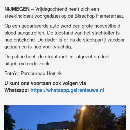
– Vrijdagochtend heeft zich een
NIJMEGEN
steekincident voorgedaan op de Bisschop Hamerstraat.
Op een geparkeerde auto werd een grote hoeveelheid
bloed aangetroffen. De toestand van het slachtoffer is
nog onbekend. De dader is er na de steekpartij vandoor
gegaan en is nog voortvluchtig.
De politie heeft de straat met lint afgezet en doet
uitgebreid onderzoek.
Foto’s: Persbureau Heitink
U kunt ons voortaan ook volgen via
Whatsapp!
https://whatsapp.gelrenieuws.nl