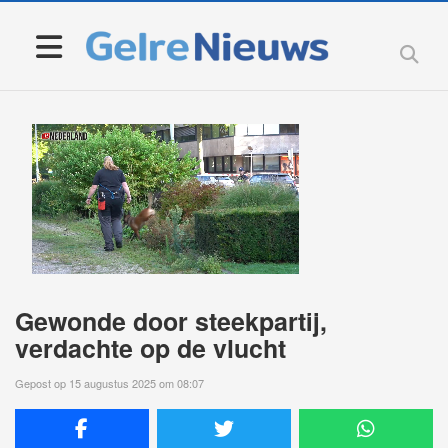
Gewonde door steekpartij,
verdachte op de vlucht
Gepost op 15 augustus 2025 om 08:07