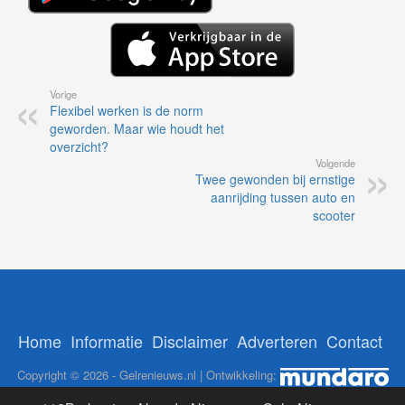
Vorige
Flexibel werken is de norm
geworden. Maar wie houdt het
overzicht?
Volgende
Twee gewonden bij ernstige
aanrijding tussen auto en
scooter
Home
Informatie
Disclaimer
Adverteren
Contact
Copyright © 2026 - Gelrenieuws.nl | Ontwikkeling: