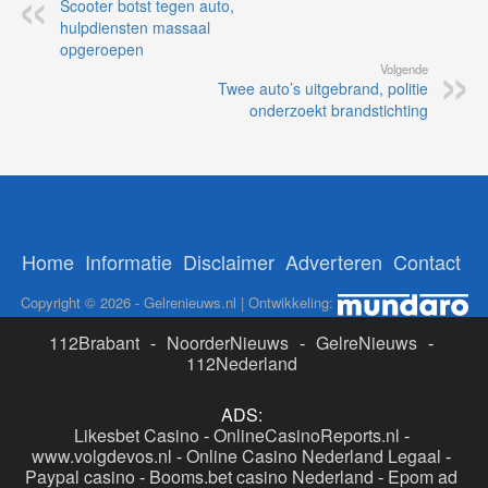
Scooter botst tegen auto,
hulpdiensten massaal
opgeroepen
Volgende
Twee auto’s uitgebrand, politie
onderzoekt brandstichting
Home
Informatie
Disclaimer
Adverteren
Contact
Copyright © 2026 - Gelrenieuws.nl | Ontwikkeling:
112Brabant
-
NoorderNieuws
-
GelreNieuws
-
112Nederland
ADS:
Likesbet Casino
-
OnlineCasinoReports.nl
-
www.volgdevos.nl
-
Online Casino Nederland Legaal
-
Paypal casino
-
Booms.bet casino Nederland
-
Epom ad