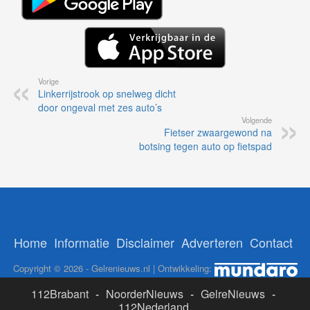
Vorige
Linkerrijstrook op snelweg dicht
door ongeval met zes auto’s
Volgende
Fietser zwaargewond na
botsing tegen auto op fietspad
Home
Informatie
Disclaimer
Adverteren
Contact
Copyright © 2026 - Gelrenieuws.nl | Ontwikkeling:
112Brabant
-
NoorderNieuws
-
GelreNieuws
-
112Nederland