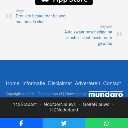
Vorige
Dronken bestuurder belandt
met auto in sloot
Volgende
Auto zwaar beschadigd na
crash in sloot, bestuurder
gewond
Home
Informatie
Disclaimer
Adverteren
Contact
Copyright © 2026 - Gelrenieuws.nl | Ontwikkeling:
112Brabant
-
NoorderNieuws
-
GelreNieuws
-
112Nederland
ADS: