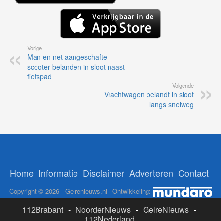
Vorige
Man en net aangeschafte
scooter belanden in sloot naast
fietspad
Volgende
Vrachtwagen belandt in sloot
langs snelweg
Home
Informatie
Disclaimer
Adverteren
Contact
Copyright © 2026 - Gelrenieuws.nl | Ontwikkeling:
112Brabant
-
NoorderNieuws
-
GelreNieuws
-
112Nederland