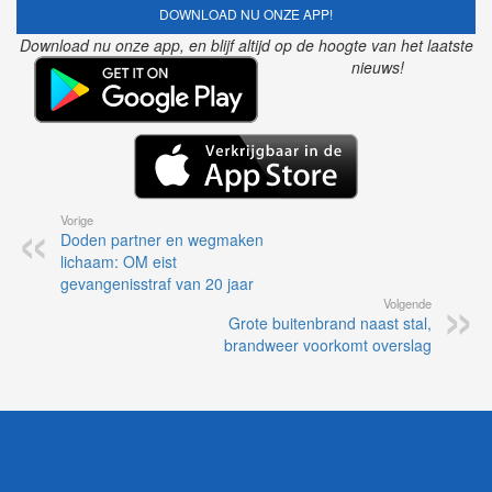
DOWNLOAD NU ONZE APP!
Download nu onze app, en blijf altijd op de hoogte van het laatste
nieuws!
Vorige
Doden partner en wegmaken
lichaam: OM eist
gevangenisstraf van 20 jaar
Volgende
Grote buitenbrand naast stal,
brandweer voorkomt overslag