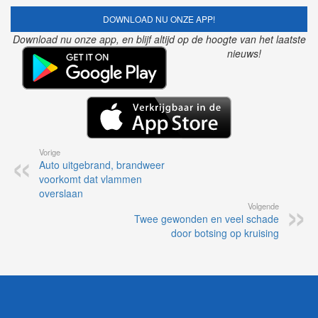
DOWNLOAD NU ONZE APP!
Download nu onze app, en blijf altijd op de hoogte van het laatste
nieuws!
Vorige
Auto uitgebrand, brandweer
voorkomt dat vlammen
overslaan
Volgende
Twee gewonden en veel schade
door botsing op kruising