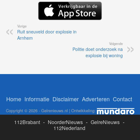
Vorige
Ruit sneuveld door explosie in
Arnhem
Volgende
Politie doet onderzoek na
explosie bij woning
Home
Informatie
Disclaimer
Adverteren
Contact
Copyright © 2026 - Gelrenieuws.nl | Ontwikkeling:
112Brabant
-
NoorderNieuws
-
GelreNieuws
-
112Nederland