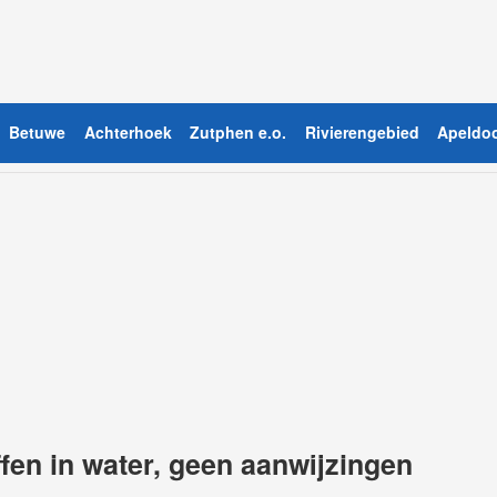
Betuwe
Achterhoek
Zutphen e.o.
Rivierengebied
Apeldoo
fen in water, geen aanwijzingen