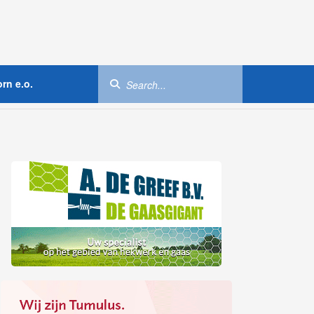
rn e.o.