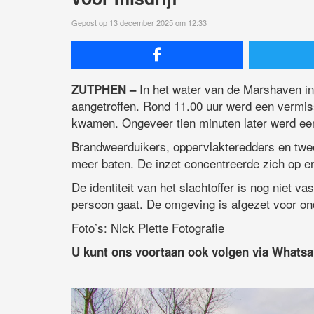
Gepost op 13 december 2025 om 12:33
In het water van de Marshaven in
ZUTPHEN –
aangetroffen. Rond 11.00 uur werd een vermis
kwamen. Ongeveer tien minuten later werd een
Brandweerduikers, oppervlakteredders en twe
meer baten. De inzet concentreerde zich op 
De identiteit van het slachtoffer is nog niet v
persoon gaat. De omgeving is afgezet voor ond
Foto’s: Nick Plette Fotografie
U kunt ons voortaan ook volgen via Whats