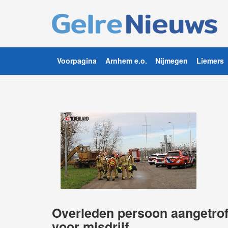
Voorpagina
Arnhem e.o.
Nijmegen
Liemers
Overleden persoon aangetrof
voor misdrijf