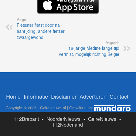
Vorige
Fietsster fietst door na
aanrijding, andere fietser
zwaargewond
Volgende
16-jarige Medine lange tijd
vermist, mogelijk richting België
Home
Informatie
Disclaimer
Adverteren
Contact
Copyright © 2026 - Gelrenieuws.nl | Ontwikkeling:
112Brabant
-
NoorderNieuws
-
GelreNieuws
-
112Nederland