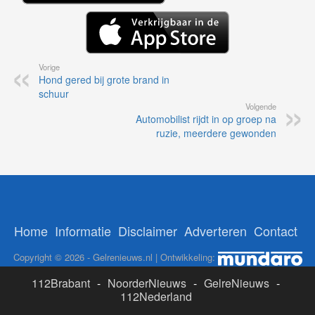
Vorige
Hond gered bij grote brand in
schuur
Volgende
Automobilist rijdt in op groep na
ruzie, meerdere gewonden
Home
Informatie
Disclaimer
Adverteren
Contact
Copyright © 2026 - Gelrenieuws.nl | Ontwikkeling:
112Brabant
-
NoorderNieuws
-
GelreNieuws
-
112Nederland