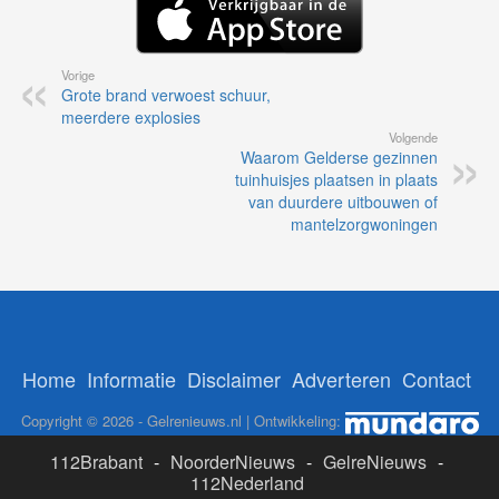
Vorige
Grote brand verwoest schuur,
meerdere explosies
Volgende
Waarom Gelderse gezinnen
tuinhuisjes plaatsen in plaats
van duurdere uitbouwen of
mantelzorgwoningen
Home
Informatie
Disclaimer
Adverteren
Contact
Copyright © 2026 - Gelrenieuws.nl | Ontwikkeling:
112Brabant
-
NoorderNieuws
-
GelreNieuws
-
112Nederland