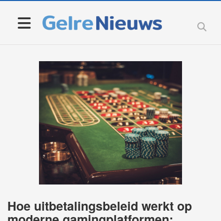
Hoe uitbetalingsbeleid werkt op
moderne gamingplatformen: