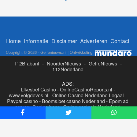
Home
Informatie
Disclaimer
Adverteren
Contact
Copyright © 2026 - Gelrenieuws.nl | Ontwikkeling:
112Brabant
-
NoorderNieuws
-
GelreNieuws
-
112Nederland
ADS:
Likesbet Casino
-
OnlineCasinoReports.nl
-
www.volgdevos.nl
-
Online Casino Nederland Legaal
-
Paypal casino
-
Booms.bet casino Nederland
-
Epom ad
server
-
Casino boer
-
Online casino's Nederland