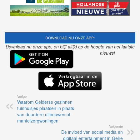
DOWNLOAD NU ONZE APP!
Download nu onze app, en blijf altijd op de hoogte van het laatste
nieuws!
Vorige
Waarom Gelderse gezinnen
tuinhuisjes plaatsen in plaats
van duurdere uitbouwen of
mantelzorgwoningen
Volgende
De invloed van social media en
digitaal entertainment in Gelre