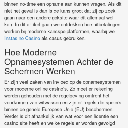
binnen no-time een opname aan kunnen vragen. Als dit
niet het geval is dan is de kans groot dat zij op zoek
gaan naar een andere goksite waar dit allemaal wel
kan. In dit artikel gaan we ontdekken hoe uitbetalingen
werken bij moderne kansspelplatformen, waarbij we
Instasino Casino
als casus gebruiken.
Hoe Moderne
Opnamesystemen Achter de
Schermen Werken
Er zijn veel zaken van invloed op de opnamesystemen
voor moderne online casino’s. Zo moet er rekening
worden gehouden met de regelgeving omtrent het
voorkomen van witwassen en zijn er regels die spelers
binnen de gehele Europese Unie (EU) beschermen.
Verder is dit afhankelijk van wat voor een licentie een
casino site heeft en welke regels er worden gevolgd