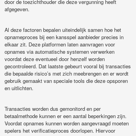
door de toezichthouder die deze vergunning heeft
afgegeven.
Al deze factoren bepalen uiteindelijk samen hoe het
opnameproces bij een kansspel aanbieder precies in
elkaar zit. Deze platformen laten aanvragen voor
opnames via automatische systemen verwerken
voordat deze eventueel door henzelf worden
gecontroleerd. Dat laatste gebeurt vooral bij transacties
die bepaalde risico’s met zich meebrengen en er wordt
gebruik gemaakt van speciale tools die deze opsporen
en uitlichten.
Transacties worden dus gemonitord en per
betaalmethode kunnen er een aantal beperkingen zijn.
Voordat opnames kunnen worden aangevraagd moeten
spelers het verificatieproces doorlopen. Hiervoor