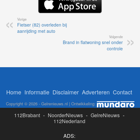
Vorige
Fietser (82) overleden bij
aanrijding met auto
Volgende
Brand in flatwoning snel onder
controle
Home
Informatie
Disclaimer
Adverteren
Contact
Copyright © 2026 - Gelrenieuws.nl | Ontwikkeling:
112Brabant
-
NoorderNieuws
-
GelreNieuws
-
112Nederland
ADS: