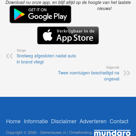
Download nu onze app, en blijf altijd op de hoogte van het laatste
nieuws!
Vorige
Snelweg afgesloten nadat auto
in brand vliegt
Volgende
Twee voertuigen beschadigd na
ongeval
Home
Informatie
Disclaimer
Adverteren
Contact
Copyright © 2026 - Gelrenieuws.nl | Ontwikkeling: