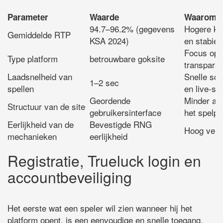
Parameter
Waarde
Waarom b
94.7–96.2% (gegevens
Hogere ka
Gemiddelde RTP
KSA 2024)
en stabiel
Focus op e
Type platform
betrouwbare goksite
transpara
Laadsnelheid van
Snelle sch
1–2 sec
spellen
en live-sp
Geordende
Minder afl
Structuur van de site
gebruikersinterface
het spelp
Eerlijkheid van de
Bevestigde RNG
Hoog vert
mechanieken
eerlijkheid
Registratie, Trueluck login en
accountbeveiliging
Het eerste wat een speler wil zien wanneer hij het
platform opent, is een eenvoudige en snelle toegang.