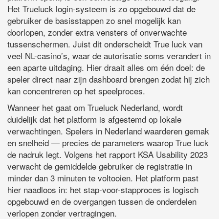
Het Trueluck login-systeem is zo opgebouwd dat de
gebruiker de basisstappen zo snel mogelijk kan
doorlopen, zonder extra vensters of onverwachte
tussenschermen. Juist dit onderscheidt True luck van
veel NL-casino’s, waar de autorisatie soms verandert in
een aparte uitdaging. Hier draait alles om één doel: de
speler direct naar zijn dashboard brengen zodat hij zich
kan concentreren op het speelproces.
Wanneer het gaat om Trueluck Nederland, wordt
duidelijk dat het platform is afgestemd op lokale
verwachtingen. Spelers in Nederland waarderen gemak
en snelheid — precies de parameters waarop True luck
de nadruk legt. Volgens het rapport KSA Usability 2023
verwacht de gemiddelde gebruiker de registratie in
minder dan 3 minuten te voltooien. Het platform past
hier naadloos in: het stap-voor-stapproces is logisch
opgebouwd en de overgangen tussen de onderdelen
verlopen zonder vertragingen.