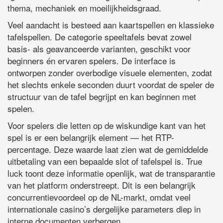
thema, mechaniek en moeilijkheidsgraad.
Veel aandacht is besteed aan kaartspellen en klassieke
tafelspellen. De categorie speeltafels bevat zowel
basis- als geavanceerde varianten, geschikt voor
beginners én ervaren spelers. De interface is
ontworpen zonder overbodige visuele elementen, zodat
het slechts enkele seconden duurt voordat de speler de
structuur van de tafel begrijpt en kan beginnen met
spelen.
Voor spelers die letten op de wiskundige kant van het
spel is er een belangrijk element — het RTP-
percentage. Deze waarde laat zien wat de gemiddelde
uitbetaling van een bepaalde slot of tafelspel is. True
luck toont deze informatie openlijk, wat de transparantie
van het platform onderstreept. Dit is een belangrijk
concurrentievoordeel op de NL-markt, omdat veel
internationale casino’s dergelijke parameters diep in
interne documenten verbergen.