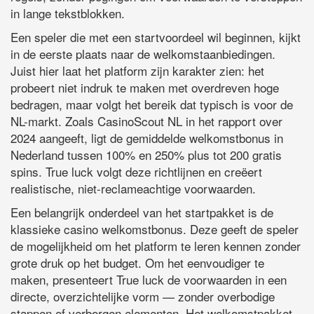
in lange tekstblokken.
Een speler die met een startvoordeel wil beginnen, kijkt
in de eerste plaats naar de welkomstaanbiedingen.
Juist hier laat het platform zijn karakter zien: het
probeert niet indruk te maken met overdreven hoge
bedragen, maar volgt het bereik dat typisch is voor de
NL-markt. Zoals CasinoScout NL in het rapport over
2024 aangeeft, ligt de gemiddelde welkomstbonus in
Nederland tussen 100% en 250% plus tot 200 gratis
spins. True luck volgt deze richtlijnen en creëert
realistische, niet-reclameachtige voorwaarden.
Een belangrijk onderdeel van het startpakket is de
klassieke casino welkomstbonus. Deze geeft de speler
de mogelijkheid om het platform te leren kennen zonder
grote druk op het budget. Om het eenvoudiger te
maken, presenteert True luck de voorwaarden in een
directe, overzichtelijke vorm — zonder overbodige
stappen of verborgen elementen. Het welkomstpakket