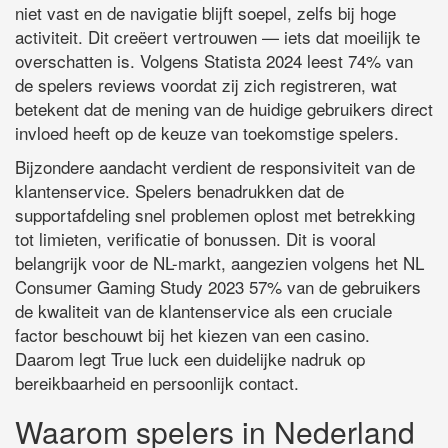
niet vast en de navigatie blijft soepel, zelfs bij hoge
activiteit. Dit creëert vertrouwen — iets dat moeilijk te
overschatten is. Volgens Statista 2024 leest 74% van
de spelers reviews voordat zij zich registreren, wat
betekent dat de mening van de huidige gebruikers direct
invloed heeft op de keuze van toekomstige spelers.
Bijzondere aandacht verdient de responsiviteit van de
klantenservice. Spelers benadrukken dat de
supportafdeling snel problemen oplost met betrekking
tot limieten, verificatie of bonussen. Dit is vooral
belangrijk voor de NL-markt, aangezien volgens het NL
Consumer Gaming Study 2023 57% van de gebruikers
de kwaliteit van de klantenservice als een cruciale
factor beschouwt bij het kiezen van een casino.
Daarom legt True luck een duidelijke nadruk op
bereikbaarheid en persoonlijk contact.
Waarom spelers in Nederland