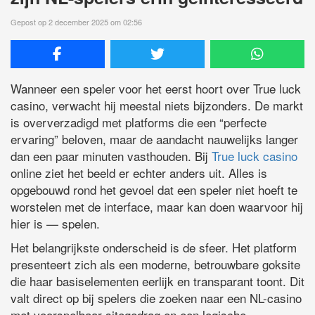
Gepost op 2 december 2025 om 02:56
Wanneer een speler voor het eerst hoort over True luck
casino, verwacht hij meestal niets bijzonders. De markt
is oververzadigd met platforms die een “perfecte
ervaring” beloven, maar de aandacht nauwelijks langer
dan een paar minuten vasthouden. Bij
True luck casino
online ziet het beeld er echter anders uit. Alles is
opgebouwd rond het gevoel dat een speler niet hoeft te
worstelen met de interface, maar kan doen waarvoor hij
hier is — spelen.
Het belangrijkste onderscheid is de sfeer. Het platform
presenteert zich als een moderne, betrouwbare goksite
die haar basis­elementen eerlijk en transparant toont. Dit
valt direct op bij spelers die zoeken naar een NL-casino
met voorspelbaar site­gedrag en een logische,