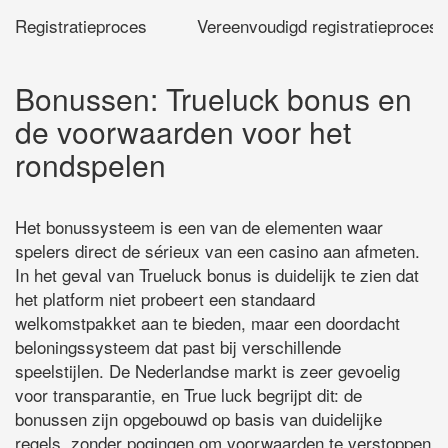
M
Registratieproces
Vereenvoudigd registratieproces
h
s
Bonussen: Trueluck bonus en
de voorwaarden voor het
rondspelen
Het bonussysteem is een van de elementen waar
spelers direct de sérieux van een casino aan afmeten.
In het geval van Trueluck bonus is duidelijk te zien dat
het platform niet probeert een standaard
welkomstpakket aan te bieden, maar een doordacht
beloningssysteem dat past bij verschillende
speelstijlen. De Nederlandse markt is zeer gevoelig
voor transparantie, en True luck begrijpt dit: de
bonussen zijn opgebouwd op basis van duidelijke
regels, zonder pogingen om voorwaarden te verstoppen