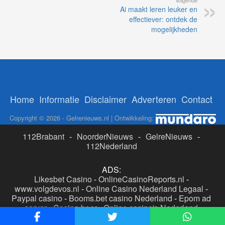
Ai maakt leren leuker en
effectiever: ontdek de
mogelijkheden
Home
Informatie
Disclaimer
Adverteren
Contact
Copyright © 2026 - Gelrenieuws.nl | Ontwikkeling:
112Brabant
-
NoorderNieuws
-
GelreNieuws
-
112Nederland
ADS:
Likesbet Casino
-
OnlineCasinoReports.nl
-
www.volgdevos.nl
-
Online Casino Nederland Legaal
-
Paypal casino
-
Booms.bet casino Nederland
-
Epom ad
server
-
Casino boer
-
Online casino's Nederland