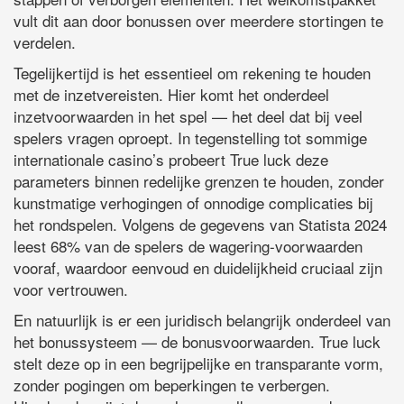
vult dit aan door bonussen over meerdere stortingen te
verdelen.
Tegelijkertijd is het essentieel om rekening te houden
met de inzetvereisten. Hier komt het onderdeel
inzetvoorwaarden in het spel — het deel dat bij veel
spelers vragen oproept. In tegenstelling tot sommige
internationale casino’s probeert True luck deze
parameters binnen redelijke grenzen te houden, zonder
kunstmatige verhogingen of onnodige complicaties bij
het rondspelen. Volgens de gegevens van Statista 2024
leest 68% van de spelers de wagering-voorwaarden
vooraf, waardoor eenvoud en duidelijkheid cruciaal zijn
voor vertrouwen.
En natuurlijk is er een juridisch belangrijk onderdeel van
het bonussysteem — de bonusvoorwaarden. True luck
stelt deze op in een begrijpelijke en transparante vorm,
zonder pogingen om beperkingen te verbergen.