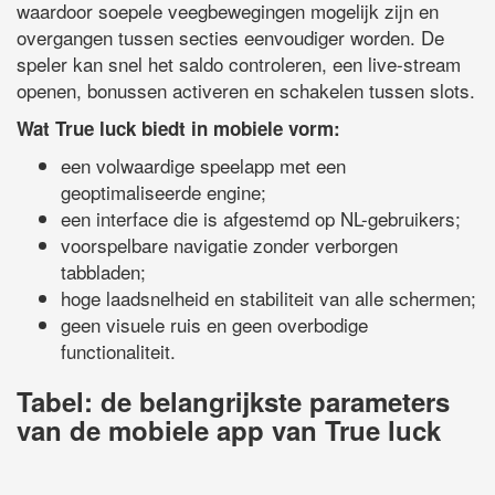
waardoor soepele veegbewegingen mogelijk zijn en
overgangen tussen secties eenvoudiger worden. De
speler kan snel het saldo controleren, een live-stream
openen, bonussen activeren en schakelen tussen slots.
Wat True luck biedt in mobiele vorm:
een volwaardige speelapp met een
geoptimaliseerde engine;
een interface die is afgestemd op NL-gebruikers;
voorspelbare navigatie zonder verborgen
tabbladen;
hoge laadsnelheid en stabiliteit van alle schermen;
geen visuele ruis en geen overbodige
functionaliteit.
Tabel: de belangrijkste parameters
van de mobiele app van True luck