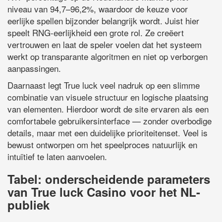
niveau van 94,7–96,2%, waardoor de keuze voor
eerlijke spellen bijzonder belangrijk wordt. Juist hier
speelt RNG-eerlijkheid een grote rol. Ze creëert
vertrouwen en laat de speler voelen dat het systeem
werkt op transparante algoritmen en niet op verborgen
aanpassingen.
Daarnaast legt True luck veel nadruk op een slimme
combinatie van visuele structuur en logische plaatsing
van elementen. Hierdoor wordt de site ervaren als een
comfortabele gebruikersinterface — zonder overbodige
details, maar met een duidelijke prioriteitenset. Veel is
bewust ontworpen om het speelproces natuurlijk en
intuïtief te laten aanvoelen.
Tabel: onderscheidende parameters
van True luck Casino voor het NL-
publiek