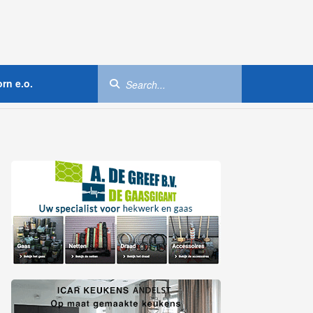
rn e.o.