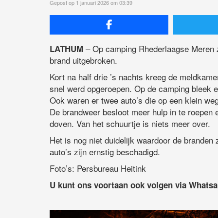
Gepost op 1 januari 2026 om 03:39
– Op camping Rhederlaagse Meren z
LATHUM
brand uitgebroken.
Kort na half drie ’s nachts kreeg de meldkam
snel werd opgeroepen. Op de camping bleek een
Ook waren er twee auto’s die op een klein weg
De brandweer besloot meer hulp in te roepen 
doven. Van het schuurtje is niets meer over.
Het is nog niet duidelijk waardoor de branden 
auto’s zijn ernstig beschadigd.
Foto’s: Persbureau Heitink
U kunt ons voortaan ook volgen via Whats