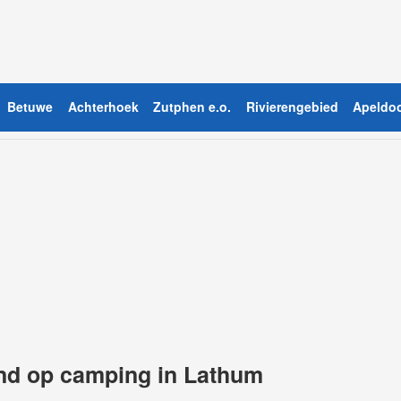
Betuwe
Achterhoek
Zutphen e.o.
Rivierengebied
Apeldoo
and op camping in Lathum