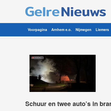
Voorpagina
Arnhem e.o.
Nijmegen
Liemers
Schuur en twee auto’s in br