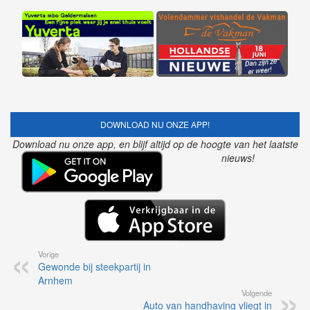
DOWNLOAD NU ONZE APP!
Download nu onze app, en blijf altijd op de hoogte van het laatste
nieuws!
Vorige
Gewonde bij steekpartij in
Arnhem
Volgende
Auto van handhaving vliegt in