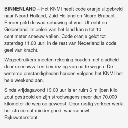
– Het KNMI heeft code oranje uitgebreid
BINNENLAND
naar Noord-Holland, Zuid-Holland en Noord-Brabant.
Eerder gold de waarschuwing al voor Utrecht en
Gelderland. In delen van het land kan 5 tot 10
centimeter sneeuw vallen. Code oranje geldt tot
zaterdag 11.00 uur; in de rest van Nederland is code
geel van kracht.
Weggebruikers moeten rekening houden met gladheid
door sneeuwval en bevriezing van natte wegen. De
winterse omstandigheden houden volgens het KNMI het
hele weekend aan.
Sinds vrijdagavond 19.00 uur is er ruim 6 miljoen kilo
zout gestrooid en zijn strooiwagens meer dan 70.000
kilometer de weg op geweest. Door rustig verkeer werkt
het strooizout minder goed, waarschuwt
Rijkswaterstaat.