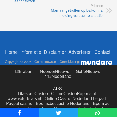
aangetroffen
Volgende
Man aangetroffen op balkon na
melding verdachte situatie
Home
Informatie
Disclaimer
Adverteren
Contact
Copyright © 2026 - Gelrenieuws.nl | Ontwikkeling:
112Brabant
-
NoorderNieuws
-
GelreNieuws
-
112Nederland
ADS:
Likesbet Casino
-
OnlineCasinoReports.nl
-
www.volgdevos.nl
-
Online Casino Nederland Legaal
-
Paypal casino
-
Booms.bet casino Nederland
-
Epom ad
server
-
Casino boer
-
Online casino's Nederland