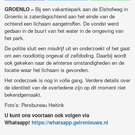
Bij een vakantiepark aan de Elshofweg in
GROENLO –
Groenlo is zaterdagochtend aan het einde van de
ochtend een lichaam aangetroffen. De vondst werd
gedaan in de buurt van het water in de omgeving van
het park.
De politie sluit een misdrijf uit en onderzoekt of het gaat
om een noodlottig ongeval of zelfdoding. Daarbij wordt
ook gekeken naar de winterse omstandigheden en de
locatie waar het lichaam is gevonden.
Het onderzoek is nog in volle gang. Verdere details over
de identiteit van de overledene zijn op dit moment niet
bekendgemaakt.
Foto’s: Persbureau Heitink
U kunt ons voortaan ook volgen via
Whatsapp!
https://whatsapp.gelrenieuws.nl