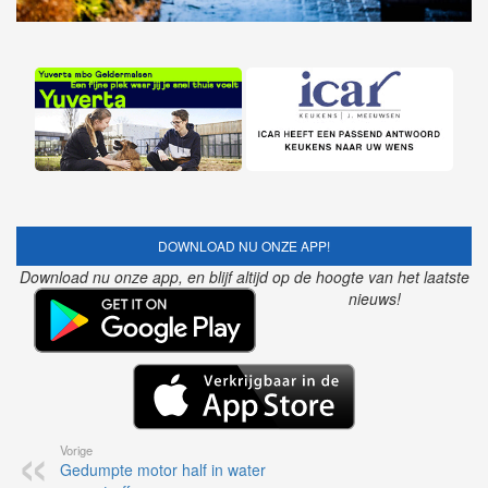
DOWNLOAD NU ONZE APP!
Download nu onze app, en blijf altijd op de hoogte van het laatste
nieuws!
Vorige
Gedumpte motor half in water