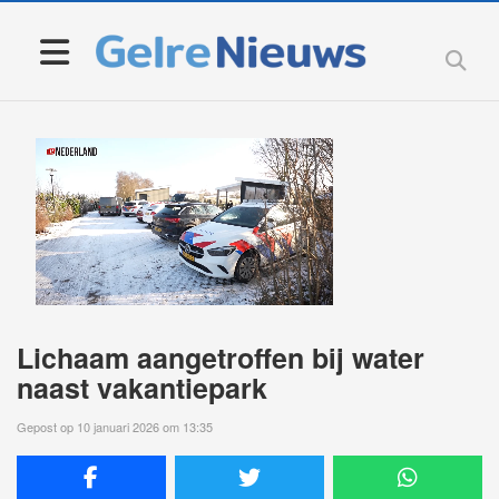
Lichaam aangetroffen bij water
naast vakantiepark
Gepost op 10 januari 2026 om 13:35