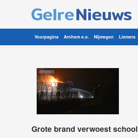
Voorpagina
Arnhem e.o.
Nijmegen
Liemers
Grote brand verwoest school