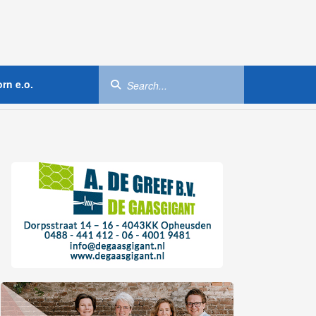
rn e.o.