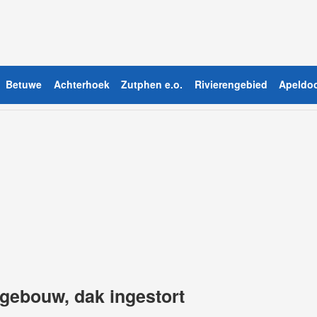
Betuwe
Achterhoek
Zutphen e.o.
Rivierengebied
Apeldoo
gebouw, dak ingestort