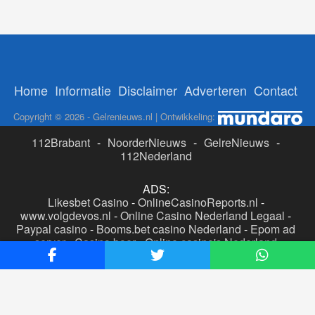
Home
Informatie
Disclaimer
Adverteren
Contact
Copyright © 2026 - Gelrenieuws.nl | Ontwikkeling:
112Brabant
-
NoorderNieuws
-
GelreNieuws
-
112Nederland
ADS:
Likesbet Casino
-
OnlineCasinoReports.nl
-
www.volgdevos.nl
-
Online Casino Nederland Legaal
-
Paypal casino
-
Booms.bet casino Nederland
-
Epom ad
server
-
Casino boer
-
Online casino's Nederland