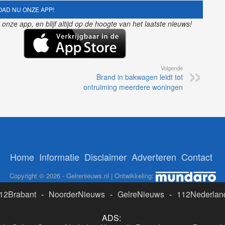
AD NU ONZE APP!
nze app, en blijf altijd op de hoogte van het laatste nieuws!
Volgende
Brand in bakwagen leidt tot
ontruiming meerdere woningen
Home
Informatie
Disclaimer
Adverteren
Contact
Copyright © 2026 - Gelrenieuws.nl | Ontwikkeling:
12Brabant
-
NoorderNieuws
-
GelreNieuws
-
112Nederlan
ADS: