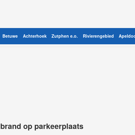
Betuwe
Achterhoek
Zutphen e.o.
Rivierengebied
Apeldoo
brand op parkeerplaats