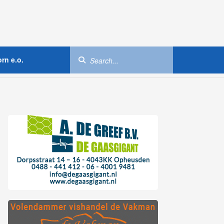
rn e.o.