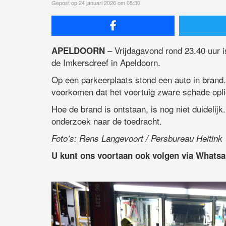
Gepost op 24 januari 2026 om 08:30
– Vrijdagavond rond 23.40 uur
APELDOORN
de Imkersdreef in Apeldoorn.
Op een parkeerplaats stond een auto in brand.
voorkomen dat het voertuig zware schade opli
Hoe de brand is ontstaan, is nog niet duidelijk.
onderzoek naar de toedracht.
Foto’s: Rens Langevoort / Persbureau Heitink
U kunt ons voortaan ook volgen via Whats