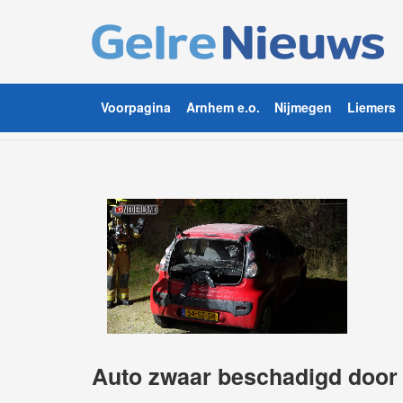
Voorpagina
Arnhem e.o.
Nijmegen
Liemers
Auto zwaar beschadigd door 