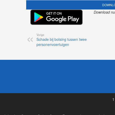
DOWNLO
Download nu o
Vorige
Schade bij botsing tussen twee
personenvoertuigen
1