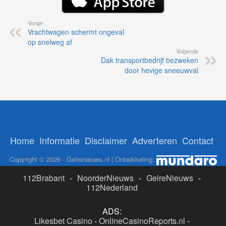
Vorige
Vrachtwagen schermt ongeval
op snelweg af
Volgende
Dak transportbedrijf bezweken
door hevige sneeuwval
Home
Informatie
Disclaimer
Adverteren
Contact
Copyright © 2026 - Gelrenieuws.nl | Ontwikkeling:
112Brabant
-
NoorderNieuws
-
GelreNieuws
-
112Nederland
ADS:
Likesbet Casino
-
OnlineCasinoReports.nl
-